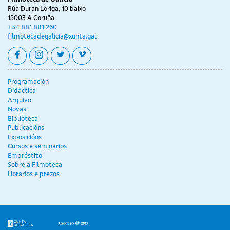
Rúa Durán Loriga, 10 baixo
15003 A Coruña
+34 881 881 260
filmotecadegalicia@xunta.gal
facebook
instagram
twitter
vimeo
Programación
Didáctica
Arquivo
Novas
Biblioteca
Publicacións
Exposicións
Cursos e seminarios
Empréstito
Sobre a Filmoteca
Horarios e prezos