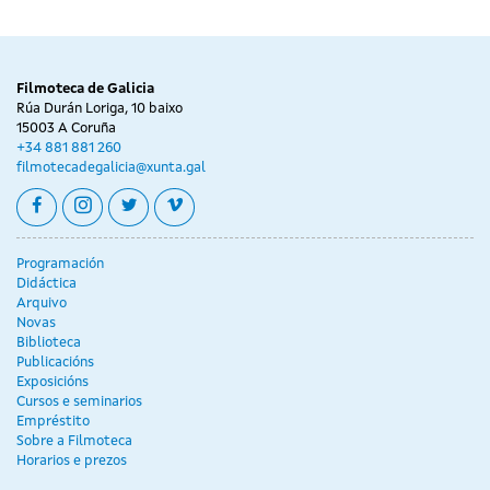
Filmoteca de Galicia
Rúa Durán Loriga, 10 baixo
15003 A Coruña
+34 881 881 260
filmotecadegalicia@xunta.gal
facebook
instagram
twitter
vimeo
Programación
Didáctica
Arquivo
Novas
Biblioteca
Publicacións
Exposicións
Cursos e seminarios
Empréstito
Sobre a Filmoteca
Horarios e prezos