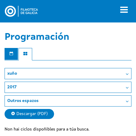
Ir
o
Toggl
contido
naviga
principal
Programación
xuño
2017
Outros espazos
Descargar (PDF)
Non hai ciclos dispoñibles para a túa busca.