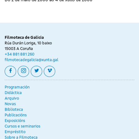
Filmoteca de Galicia
Rúa Durán Loriga, 10 baixo
15003 A Coruña
+34 881 881 260
filmotecadegalicia@xunta.gal
facebook
instagram
twitter
vimeo
Programación
Didáctica
Arquivo
Novas
Biblioteca
Publicacións
Exposicións
Cursos e seminarios
Empréstito
Sobre a Filmoteca