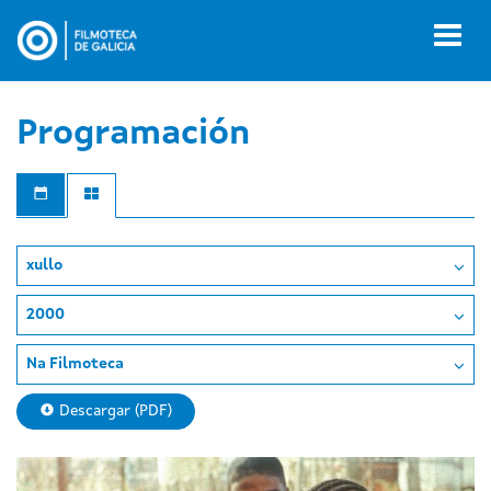
Ir
o
Toggl
contido
naviga
principal
Programación
xullo
2000
Na Filmoteca
Descargar (PDF)