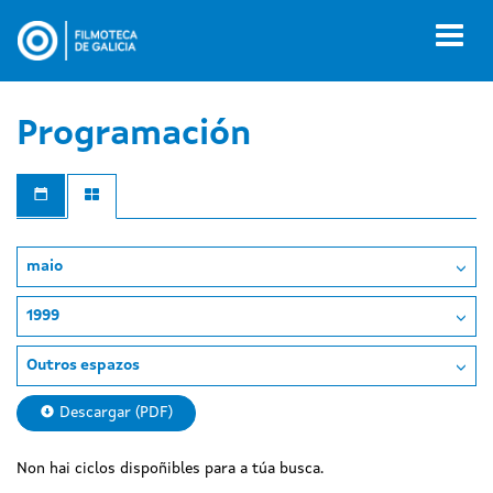
Ir
o
Toggl
contido
naviga
principal
Programación
maio
1999
Outros espazos
Descargar (PDF)
Non hai ciclos dispoñibles para a túa busca.