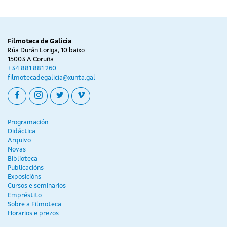
Filmoteca de Galicia
Rúa Durán Loriga, 10 baixo
15003 A Coruña
+34 881 881 260
filmotecadegalicia@xunta.gal
facebook
instagram
twitter
vimeo
Programación
Didáctica
Arquivo
Novas
Biblioteca
Publicacións
Exposicións
Cursos e seminarios
Empréstito
Sobre a Filmoteca
Horarios e prezos