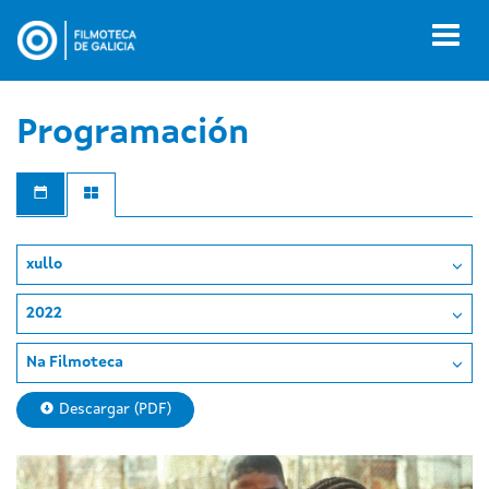
Ir
o
Toggl
contido
naviga
principal
Programación
xullo
2022
Na Filmoteca
Descargar (PDF)