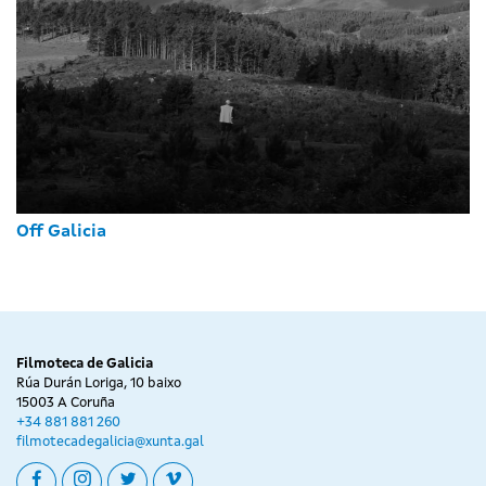
Off Galicia
Filmoteca de Galicia
Rúa Durán Loriga, 10 baixo
15003 A Coruña
+34 881 881 260
filmotecadegalicia@xunta.gal
facebook
instagram
twitter
vimeo