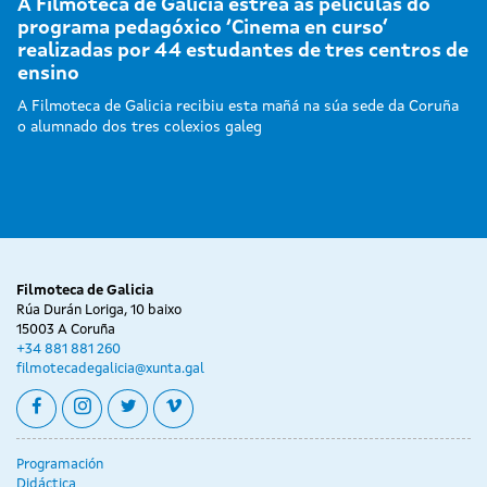
A Filmoteca de Galicia estrea as películas do
programa pedagóxico ‘Cinema en curso’
realizadas por 44 estudantes de tres centros de
ensino
A Filmoteca de Galicia recibiu esta mañá na súa sede da Coruña
o alumnado dos tres colexios galeg
Filmoteca de Galicia
Rúa Durán Loriga, 10 baixo
15003 A Coruña
+34 881 881 260
filmotecadegalicia@xunta.gal
facebook
instagram
twitter
vimeo
Programación
Didáctica