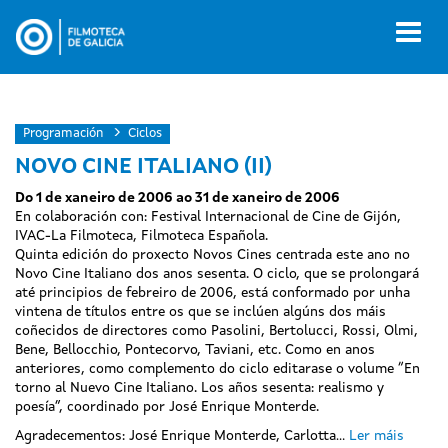
Ir
o
Toggl
contido
naviga
principal
Programación
Ciclos
NOVO CINE ITALIANO (II)
Do 1 de xaneiro de 2006 ao 31 de xaneiro de 2006
En colaboración con: Festival Internacional de Cine de Gijón,
IVAC-La Filmoteca, Filmoteca Española.
Quinta edición do proxecto Novos Cines centrada este ano no
Novo Cine Italiano dos anos sesenta. O ciclo, que se prolongará
até principios de febreiro de 2006, está conformado por unha
vintena de títulos entre os que se inclúen algúns dos máis
coñecidos de directores como Pasolini, Bertolucci, Rossi, Olmi,
Bene, Bellocchio, Pontecorvo, Taviani, etc. Como en anos
anteriores, como complemento do ciclo editarase o volume “En
torno al Nuevo Cine Italiano. Los años sesenta: realismo y
poesía”, coordinado por José Enrique Monterde.
Agradecementos: José Enrique Monterde, Carlotta...
Ler máis