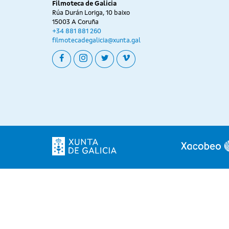
Filmoteca de Galicia
Rúa Durán Loriga, 10 baixo
15003 A Coruña
+34 881 881 260
filmotecadegalicia@xunta.gal
facebook
instagram
twitter
vimeo