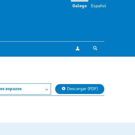
Galego
Español
Toggle search
A miña conta
os espazos
Descargar (PDF)