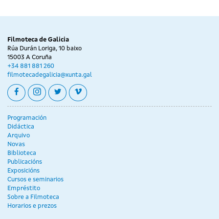
Filmoteca de Galicia
Rúa Durán Loriga, 10 baixo
15003 A Coruña
+34 881 881 260
filmotecadegalicia@xunta.gal
facebook
instagram
twitter
vimeo
Programación
Didáctica
Arquivo
Novas
Biblioteca
Publicacións
Exposicións
Cursos e seminarios
Empréstito
Sobre a Filmoteca
Horarios e prezos