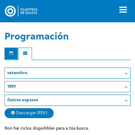
Ir
o
Toggl
contido
naviga
principal
Programación
setembro
1991
Outros espazos
Descargar (PDF)
Non hai ciclos dispoñibles para a túa busca.