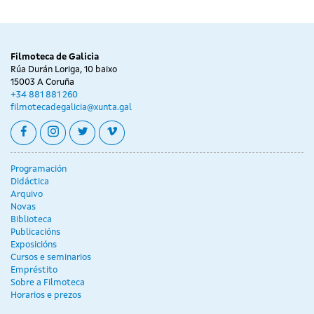
Filmoteca de Galicia
Rúa Durán Loriga, 10 baixo
15003 A Coruña
+34 881 881 260
filmotecadegalicia@xunta.gal
facebook
instagram
twitter
vimeo
Programación
Didáctica
Arquivo
Novas
Biblioteca
Publicacións
Exposicións
Cursos e seminarios
Empréstito
Sobre a Filmoteca
Horarios e prezos