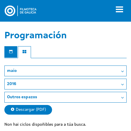
Ir
o
Toggl
contido
naviga
principal
Programación
maio
2016
Outros espazos
Descargar (PDF)
Non hai ciclos dispoñibles para a túa busca.