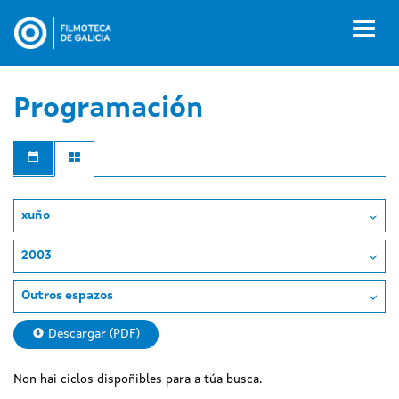
Ir
o
Toggl
contido
naviga
principal
Programación
xuño
2003
Outros espazos
Descargar (PDF)
Non hai ciclos dispoñibles para a túa busca.