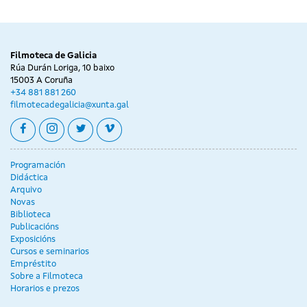
Filmoteca de Galicia
Rúa Durán Loriga, 10 baixo
15003 A Coruña
+34 881 881 260
filmotecadegalicia@xunta.gal
facebook
instagram
twitter
vimeo
Programación
Didáctica
Arquivo
Novas
Biblioteca
Publicacións
Exposicións
Cursos e seminarios
Empréstito
Sobre a Filmoteca
Horarios e prezos