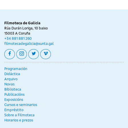
Filmoteca de Galicia
Rúa Durán Loriga, 10 baixo
15003 A Coruña
+34 881 881 260
filmotecadegalicia@xunta.gal
facebook
instagram
twitter
vimeo
Programación
Didáctica
Arquivo
Novas
Biblioteca
Publicacións
Exposicións
Cursos e seminarios
Empréstito
Sobre a Filmoteca
Horarios e prezos