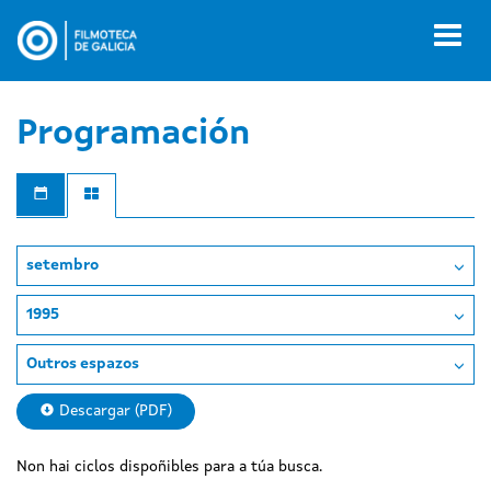
Ir
o
Toggl
contido
naviga
principal
Programación
setembro
1995
Outros espazos
Descargar (PDF)
Non hai ciclos dispoñibles para a túa busca.