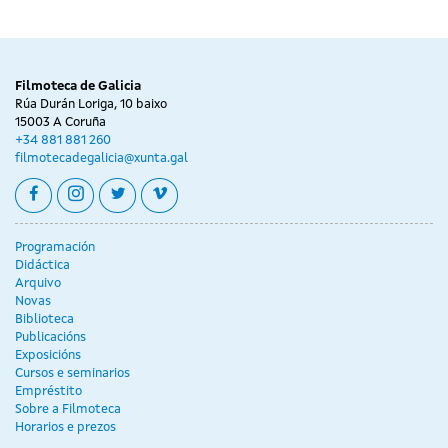
Filmoteca de Galicia
Rúa Durán Loriga, 10 baixo
15003 A Coruña
+34 881 881 260
filmotecadegalicia@xunta.gal
facebook
instagram
twitter
vimeo
Programación
Didáctica
Arquivo
Novas
Biblioteca
Publicacións
Exposicións
Cursos e seminarios
Empréstito
Sobre a Filmoteca
Horarios e prezos