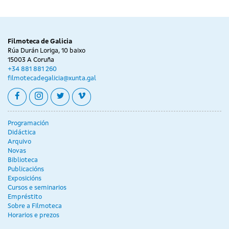
Filmoteca de Galicia
Rúa Durán Loriga, 10 baixo
15003 A Coruña
+34 881 881 260
filmotecadegalicia@xunta.gal
facebook
instagram
twitter
vimeo
Programación
Didáctica
Arquivo
Novas
Biblioteca
Publicacións
Exposicións
Cursos e seminarios
Empréstito
Sobre a Filmoteca
Horarios e prezos