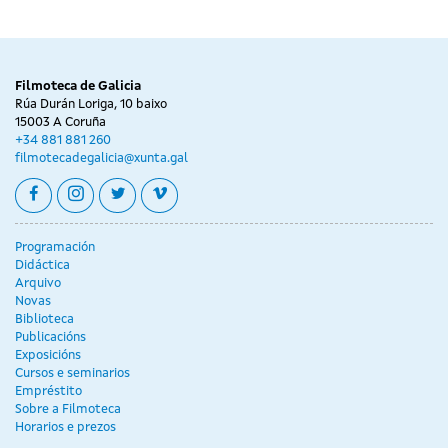
Filmoteca de Galicia
Rúa Durán Loriga, 10 baixo
15003 A Coruña
+34 881 881 260
filmotecadegalicia@xunta.gal
facebook
instagram
twitter
vimeo
Programación
Didáctica
Arquivo
Novas
Biblioteca
Publicacións
Exposicións
Cursos e seminarios
Empréstito
Sobre a Filmoteca
Horarios e prezos