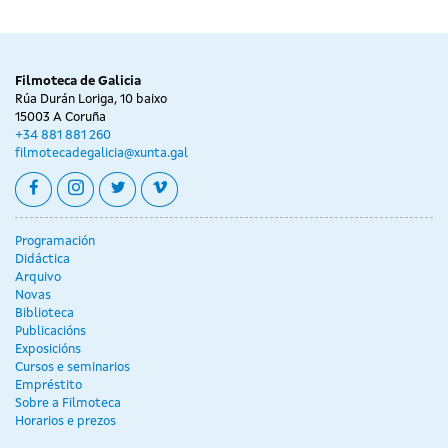
Filmoteca de Galicia
Rúa Durán Loriga, 10 baixo
15003 A Coruña
+34 881 881 260
filmotecadegalicia@xunta.gal
facebook
instagram
twitter
vimeo
Programación
Didáctica
Arquivo
Novas
Biblioteca
Publicacións
Exposicións
Cursos e seminarios
Empréstito
Sobre a Filmoteca
Horarios e prezos