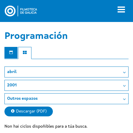
Ir
o
Toggl
contido
naviga
principal
Programación
abril
2001
Outros espazos
Descargar (PDF)
Non hai ciclos dispoñibles para a túa busca.