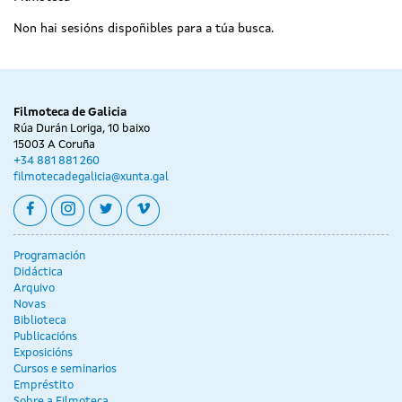
Non hai sesións dispoñibles para a túa busca.
Filmoteca de Galicia
Rúa Durán Loriga, 10 baixo
15003 A Coruña
+34 881 881 260
filmotecadegalicia@xunta.gal
facebook
instagram
twitter
vimeo
Programación
Didáctica
Arquivo
Novas
Biblioteca
Publicacións
Exposicións
Cursos e seminarios
Empréstito
Sobre a Filmoteca