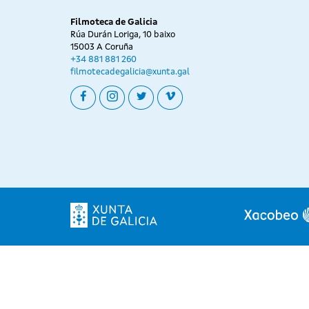
Filmoteca de Galicia
Rúa Durán Loriga, 10 baixo
15003 A Coruña
+34 881 881 260
filmotecadegalicia@xunta.gal
facebook
instagram
twitter
vimeo