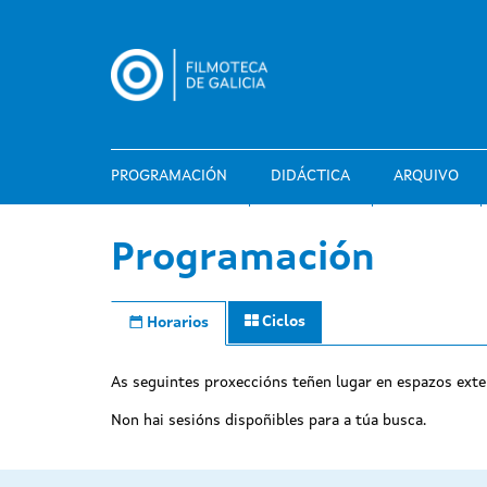
Ir
o
contido
principal
PROGRAMACIÓN
DIDÁCTICA
ARQUIVO
Programación
Ciclos
Horarios
As seguintes proxeccións teñen lugar en espazos exte
Non hai sesións dispoñibles para a túa busca.