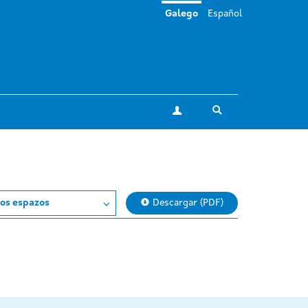
Galego
Español
Toggle search
A miña conta
os espazos
Descargar (PDF)