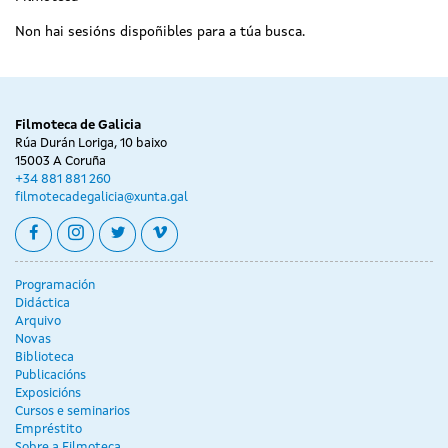
Non hai sesións dispoñibles para a túa busca.
Filmoteca de Galicia
Rúa Durán Loriga, 10 baixo
15003 A Coruña
+34 881 881 260
filmotecadegalicia@xunta.gal
facebook
instagram
twitter
vimeo
Programación
Didáctica
Arquivo
Novas
Biblioteca
Publicacións
Exposicións
Cursos e seminarios
Empréstito
Sobre a Filmoteca