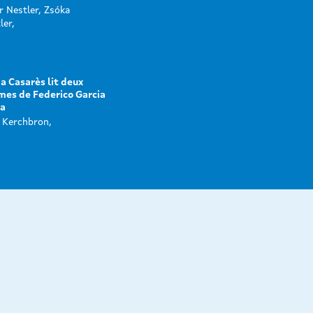
r Nestler, Zsóka
ler,
a Casarès lit deux
es de Federico Garcia
ca
 Kerchbron,