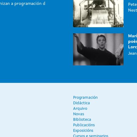
nizan a programación d
Pete
Nest
Mari
poèm
Lor
Jean
Programación
Didáctica
Arquivo
Novas
Biblioteca
Publicacións
Exposicións
Cursos e seminarios