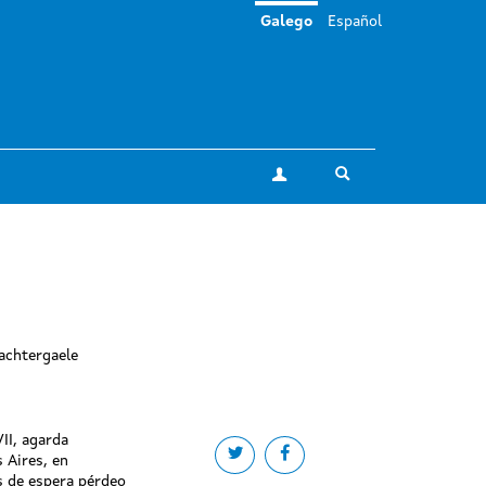
Galego
Español
Toggle search
A miña conta
achtergaele
II, agarda
Share on twitter
Share on facebook
 Aires, en
 de espera pérdeo