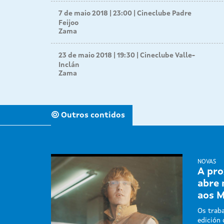
7 de maio 2018 | 23:00
Cineclube Padre
Feijoo
Zama
23 de maio 2018 | 19:30
Cineclube Valle-
Inclán
Zama
Outros contidos
NOVAS
A pro
abre 
aos 
Os traba
edición