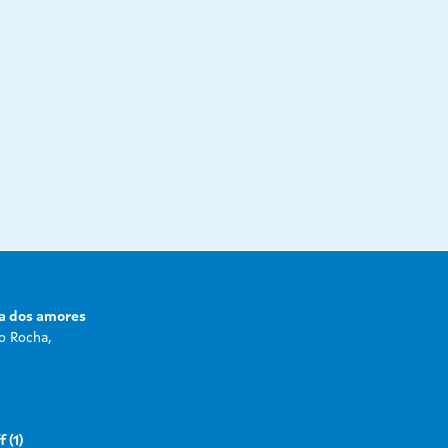
la dos amores
o Rocha,
 (1)