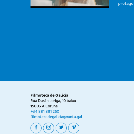
protago
Filmoteca de Galicia
Rúa Durán Loriga, 10 baixo
15003 A Coruña
+34 881 881 260
filmotecadegalicia@xunta.gal
facebook
instagram
twitter
vimeo