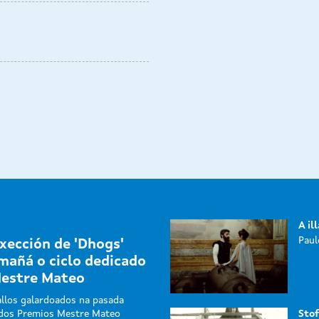
A il
Paul
xección de 'Dhogs'
mañá o ciclo dedicado
Mestre Mateo
llos galardoados na pasada
 dos Premios Mestre Mateo
Stoff