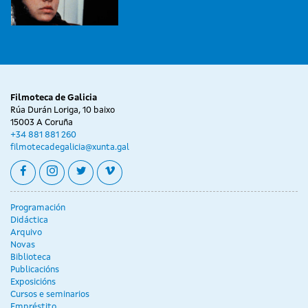
Filmoteca de Galicia
Rúa Durán Loriga, 10 baixo
15003 A Coruña
+34 881 881 260
filmotecadegalicia@xunta.gal
facebook
instagram
twitter
vimeo
Programación
Didáctica
Arquivo
Novas
Biblioteca
Publicacións
Exposicións
Cursos e seminarios
Empréstito