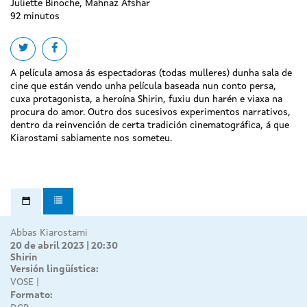
Juliette Binoche, Mahnaz Afshar
92 minutos
Share on twitter
Share on facebook
A película amosa ás espectadoras (todas mulleres) dunha sala de
cine que están vendo unha película baseada nun conto persa,
cuxa protagonista, a heroína Shirin, fuxiu dun harén e viaxa na
procura do amor. Outro dos sucesivos experimentos narrativos,
dentro da reinvención de certa tradición cinematográfica, á que
Kiarostami sabiamente nos someteu.
Abbas Kiarostami
20 de abril 2023 | 20:30
Shirin
Versión lingüística:
VOSE
Formato: