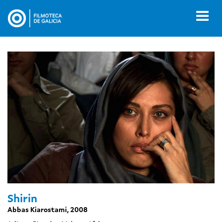
Ir
o
Toggl
contido
naviga
principal
Shirin
Abbas Kiarostami, 2008