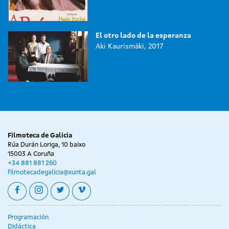
El otro lado de la esperanza
Aki Kaurismäki, 2017
Filmoteca de Galicia
Rúa Durán Loriga, 10 baixo
15003 A Coruña
+34 881 881 260
filmotecadegalicia@xunta.gal
facebook
instagram
twitter
vimeo
Programación
Didáctica