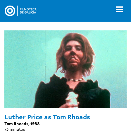
Ir
o
Toggl
contido
naviga
principal
Luther Price as Tom Rhoads
Tom Rhoads, 1988
73 minutos