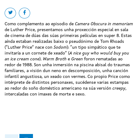
Share on twitter
Share on facebook
Como complemento ao episodio de
Camera Obscura in memoriam
de Luther Price, presentamos unha proxección especial en sala
de cinema de dúas das súas primeiras películas en super 8. Estas
aínda estaban realizadas baixo o pseudónimo de Tom Rhoads
(“Luther Price” nace con
Sodom
): “un tipo simpático que te
invitaría a un cornete de xeado” (
A nice guy who would buy you
an ice cream cone
).
Warm Broth
e
Green
foron rematadas ao
redor de 1988. Son unha inmersión na piscina abisal do traumas
familiares, a visión dun neno en descomposición, unha canción
infantil angustiosa, un xeado con vermes. Co propio Price como
intérprete de distintos personaxes, sucédense varias estampas
ao redor do soño doméstico americano na súa versión
creepy
,
intercaladas con imaxes de morte e sexo.