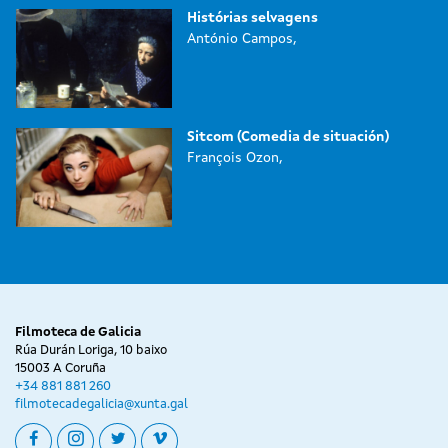
Histórias selvagens
António Campos,
Sitcom (Comedia de situación)
François Ozon,
Filmoteca de Galicia
Rúa Durán Loriga, 10 baixo
15003 A Coruña
+34 881 881 260
filmotecadegalicia@xunta.gal
facebook
instagram
twitter
vimeo