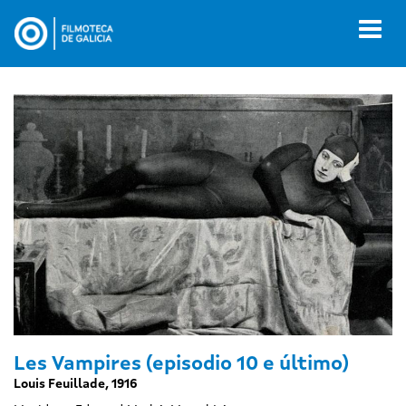
Ir
o
Toggl
contido
naviga
principal
Les Vampires (episodio 10 e último)
Louis Feuillade, 1916