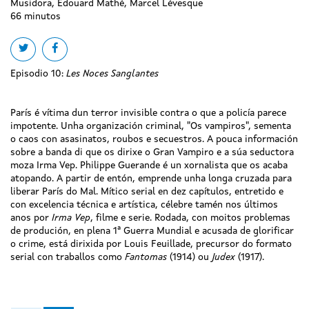
Musidora, Edouard Mathé, Marcel Lévesque
66 minutos
Share on twitter
Share on facebook
Episodio 10:
Les Noces Sanglantes
París é vítima dun terror invisible contra o que a policía parece
impotente. Unha organización criminal, "Os vampiros", sementa
o caos con asasinatos, roubos e secuestros. A pouca información
sobre a banda di que os dirixe o Gran Vampiro e a súa seductora
moza Irma Vep. Philippe Guerande é un xornalista que os acaba
atopando. A partir de entón, emprende unha longa cruzada para
liberar París do Mal. Mítico serial en dez capítulos, entretido e
con excelencia técnica e artística, célebre tamén nos últimos
anos por
Irma Vep
, filme e serie. Rodada, con moitos problemas
de produción, en plena 1ª Guerra Mundial e acusada de glorificar
o crime, está dirixida por Louis Feuillade, precursor do formato
serial con traballos como
Fantomas
(1914) ou
Judex
(1917).