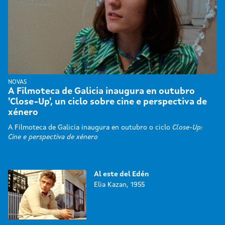
NOVAS
A Filmoteca de Galicia inaugura en outubro
'Close-Up', un ciclo sobre cine e perspectiva de
xénero
A Filmoteca de Galicia inaugura en outubro o ciclo
Close-Up:
Cine e perspectiva de xénero
Al este del Edén
Elia Kazan, 1955