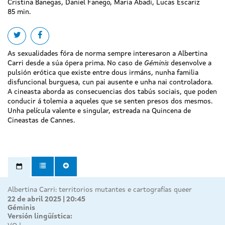
Cristina Banegas, Daniel Fanego, Maria Abadi, Lucas Escariz
85 min.
Share on twitter
Share on facebook
As sexualidades fóra de norma sempre interesaron a Albertina
Carri desde a súa ópera prima. No caso de
Géminis
desenvolve a
pulsión erótica que existe entre dous irmáns, nunha familia
disfuncional burguesa, cun pai ausente e unha nai controladora.
A cineasta aborda as consecuencias dos tabús sociais, que poden
conducir á tolemia a aqueles que se senten presos dos mesmos.
Unha película valente e singular, estreada na Quincena de
Cineastas de Cannes.
Albertina Carri: territorios mutantes e cartografías queer
22 de abril 2025 | 20:45
Géminis
Versión lingüística: