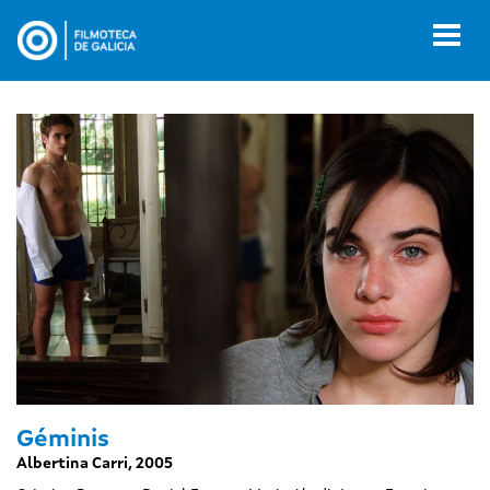
Ir
o
Toggl
contido
naviga
principal
Géminis
Albertina Carri, 2005