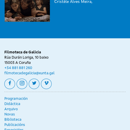
Cristèle Alves Meira,
Filmoteca de Galicia
Rúa Durán Loriga, 10 baixo
15003 A Coruña
+34 881 881 260
filmotecadegalicia@xunta.gal
facebook
instagram
twitter
vimeo
Programación
Didáctica
Arquivo
Novas
Biblioteca
Publicacións