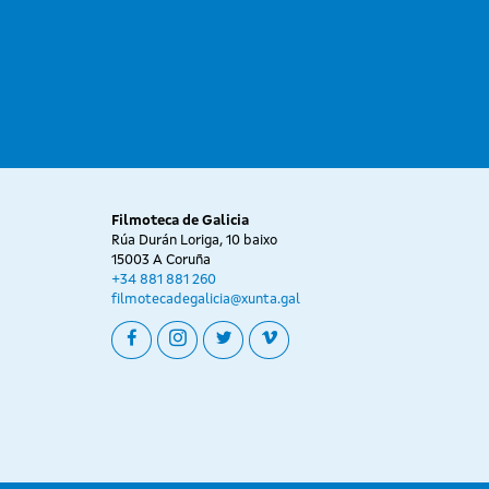
Filmoteca de Galicia
Rúa Durán Loriga, 10 baixo
15003 A Coruña
+34 881 881 260
filmotecadegalicia@xunta.gal
facebook
instagram
twitter
vimeo