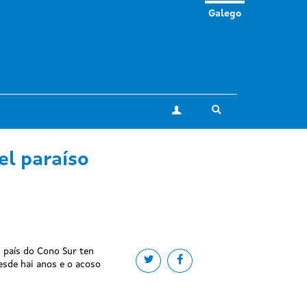
Galego
Toggle search
A miña conta
el paraíso
n país do Cono Sur ten
Share on twitter
Share on facebook
esde hai anos e o acoso