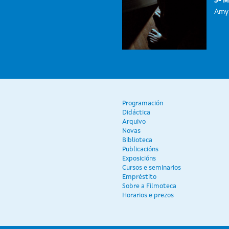
3- M
Amy 
Programación
Didáctica
Arquivo
Novas
Biblioteca
Publicacións
Exposicións
Cursos e seminarios
Empréstito
Sobre a Filmoteca
Horarios e prezos