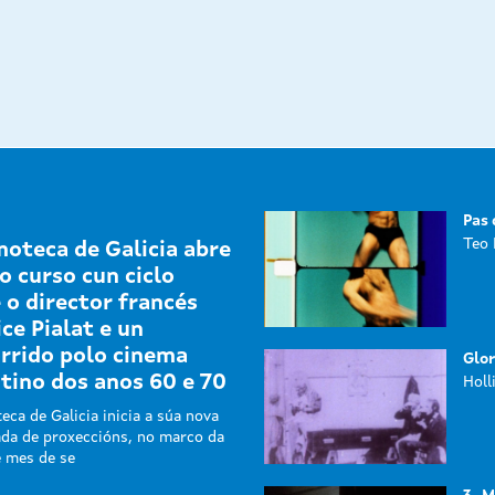
Pas 
Teo 
moteca de Galicia abre
o curso cun ciclo
 o director francés
ce Pialat e un
rrido polo cinema
Glor
tino dos anos 60 e 70
Holl
eca de Galicia inicia a súa nova
da de proxeccións, no marco da
e mes de se