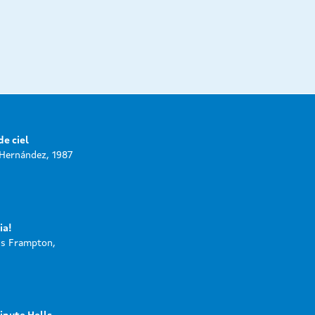
de ciel
Hernández, 1987
ia!
is Frampton,