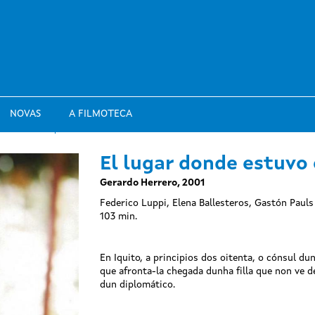
NOVAS
A FILMOTECA
El lugar donde estuvo 
Gerardo Herrero, 2001
Federico Luppi, Elena Ballesteros, Gastón Pauls
103 min.
En Iquito, a principios dos oitenta, o cónsul du
que afronta-la chegada dunha filla que non ve d
dun diplomático.