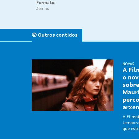
Formato:
35mm.
Outros contidos
NOVAS
A Fil
o nov
sobre
Mauri
perco
arxen
A Filmot
tempora
que est