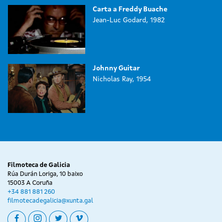
Carta a Freddy Buache
Jean-Luc Godard, 1982
Johnny Guitar
Nicholas Ray, 1954
Filmoteca de Galicia
Rúa Durán Loriga, 10 baixo
15003 A Coruña
+34 881 881 260
filmotecadegalicia@xunta.gal
facebook
instagram
twitter
vimeo