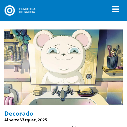
Ir
o
Toggl
contido
naviga
principal
Decorado
Alberto Vázquez, 2025