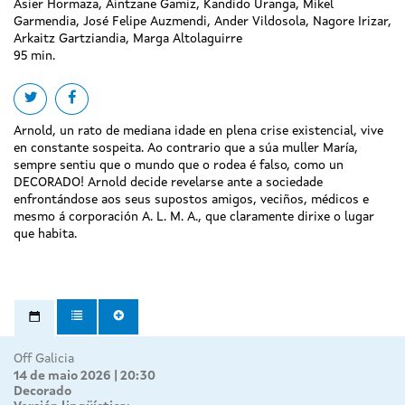
Asier Hormaza, Aintzane Gamiz, Kandido Uranga, Mikel
Garmendia, José Felipe Auzmendi, Ander Vildosola, Nagore Irizar,
Arkaitz Gartziandia, Marga Altolaguirre
95 min.
Share on twitter
Share on facebook
Arnold, un rato de mediana idade en plena crise existencial, vive
en constante sospeita. Ao contrario que a súa muller María,
sempre sentiu que o mundo que o rodea é falso, como un
DECORADO! Arnold decide revelarse ante a sociedade
enfrontándose aos seus supostos amigos, veciños, médicos e
mesmo á corporación A. L. M. A., que claramente dirixe o lugar
que habita.
Off Galicia
14 de maio 2026 | 20:30
Decorado