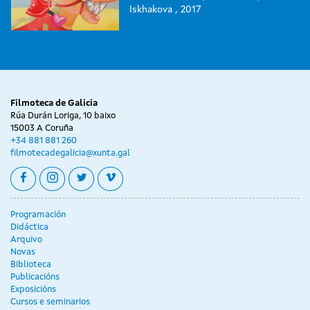
Iskhakova , 2017
Filmoteca de Galicia
Rúa Durán Loriga, 10 baixo
15003 A Coruña
+34 881 881 260
filmotecadegalicia@xunta.gal
facebook
instagram
twitter
vimeo
Programación
Didáctica
Arquivo
Novas
Biblioteca
Publicacións
Exposicións
Cursos e seminarios