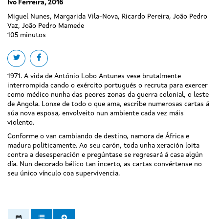
Ivo Ferreira, 2016
Miguel Nunes, Margarida Vila-Nova, Ricardo Pereira, João Pedro
Vaz, João Pedro Mamede
105 minutos
Share on twitter
Share on facebook
1971. A vida de António Lobo Antunes vese brutalmente
interrompida cando o exército portugués o recruta para exercer
como médico nunha das peores zonas da guerra colonial, o leste
de Angola. Lonxe de todo o que ama, escribe numerosas cartas á
súa nova esposa, envolveito nun ambiente cada vez máis
violento.
Conforme o van cambiando de destino, namora de África e
madura politicamente. Ao seu carón, toda unha xeración loita
contra a desesperación e pregúntase se regresará á casa algún
día. Nun decorado bélico tan incerto, as cartas convértense no
seu único vínculo coa supervivencia.