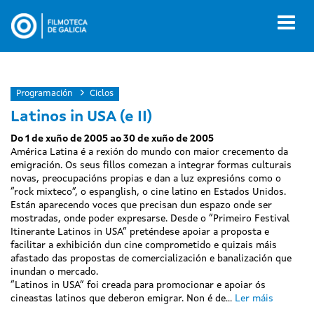
Ir
o
Toggl
contido
naviga
principal
Programación
Ciclos
Latinos in USA (e II)
Do 1 de xuño de 2005 ao 30 de xuño de 2005
América Latina é a rexión do mundo con maior crecemento da
emigración. Os seus fillos comezan a integrar formas culturais
novas, preocupacións propias e dan a luz expresións como o
“rock mixteco”, o espanglish, o cine latino en Estados Unidos.
Están aparecendo voces que precisan dun espazo onde ser
mostradas, onde poder expresarse. Desde o “Primeiro Festival
Itinerante Latinos in USA” preténdese apoiar a proposta e
facilitar a exhibición dun cine comprometido e quizais máis
afastado das propostas de comercialización e banalización que
inundan o mercado.
“Latinos in USA” foi creada para promocionar e apoiar ós
cineastas latinos que deberon emigrar. Non é de...
Ler máis