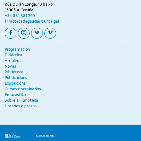
Rúa Durán Loriga, 10 baixo
15003 A Coruña
+34 881 881 260
filmotecadegalicia@xunta.gal
facebook
instagram
twitter
vimeo
Programación
Didáctica
Arquivo
Novas
Biblioteca
Publicacións
Exposicións
Cursos e seminarios
Empréstito
Sobre a Filmoteca
Horarios e prezos