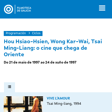
Ir
o
Toggl
contido
naviga
principal
Programación
Ciclos
Hou Hsiao-Hsien, Wong Kar-Wai, Tsai
Ming-Liang: o cine que chega de
Oriente
Do 21 de maio de 1997 ao 24 de xuño de 1997
VIVE L’AMOUR
Tsai Ming-liang, 1994