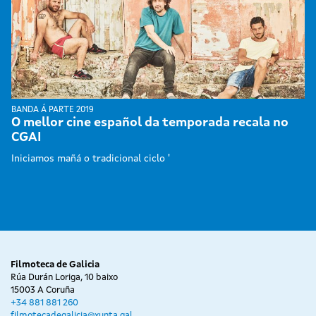
BANDA Á PARTE 2019
O mellor cine español da temporada recala no
CGAI
Iniciamos mañá o tradicional ciclo '
Filmoteca de Galicia
Rúa Durán Loriga, 10 baixo
15003 A Coruña
+34 881 881 260
filmotecadegalicia@xunta.gal