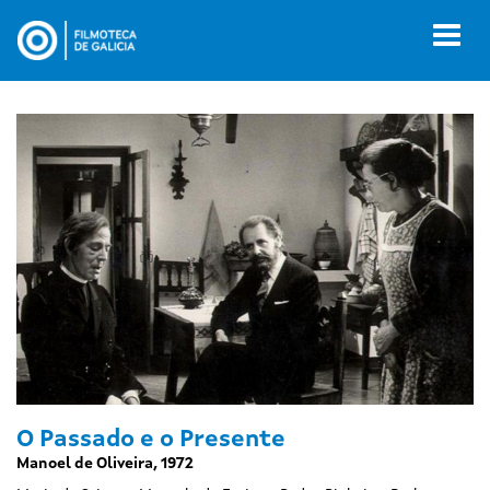
Ir
o
Toggl
contido
naviga
principal
O Passado e o Presente
Manoel de Oliveira, 1972