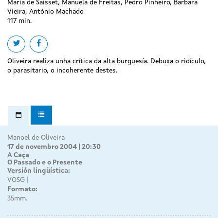
Maria de Saisset, Manuela de Freitas, Pedro Pinheiro, Barbara
Vieira, António Machado
117 min.
Share on twitter
Share on facebook
Oliveira realiza unha crítica da alta burguesía. Debuxa o ridículo,
o parasitario, o incoherente destes.
Manoel de Oliveira
17 de novembro 2004 | 20:30
A Caça
O Passado e o Presente
Versión lingüística:
VOSG
Formato:
35mm.