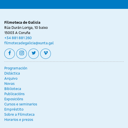
Filmoteca de Galicia
Rúa Durán Loriga, 10 baixo
15003 A Coruña
+34 881 881 260
filmotecadegalicia@xunta.gal
facebook
instagram
twitter
vimeo
Programación
Didáctica
Arquivo
Novas
Biblioteca
Publicacións
Exposicións
Cursos e seminarios
Empréstito
Sobre a Filmoteca
Horarios e prezos