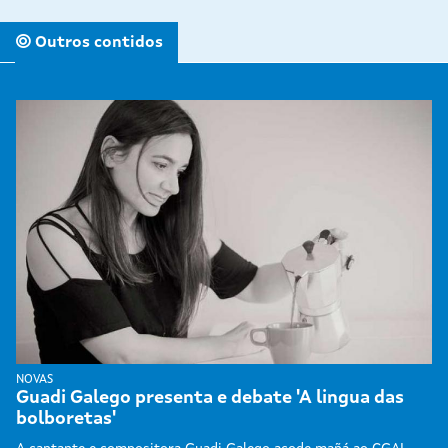
Outros contidos
NOVAS
Guadi Galego presenta e debate 'A lingua das
bolboretas'