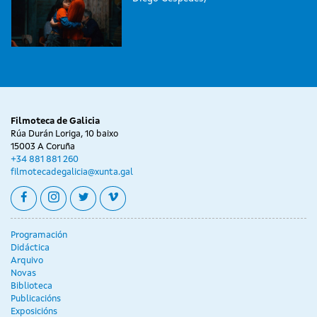
Filmoteca de Galicia
Rúa Durán Loriga, 10 baixo
15003 A Coruña
+34 881 881 260
filmotecadegalicia@xunta.gal
facebook
instagram
twitter
vimeo
Programación
Didáctica
Arquivo
Novas
Biblioteca
Publicacións
Exposicións