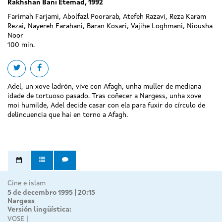
Rakhshan Bani Etemad, 1992
Farimah Farjami, Abolfazl Poorarab, Atefeh Razavi, Reza Karam
Rezai, Nayereh Farahani, Baran Kosari, Vajihe Loghmani, Niousha
Noor
100 min.
Share on twitter
Share on facebook
Adel, un xove ladrón, vive con Afagh, unha muller de mediana
idade de tortuoso pasado. Tras coñecer a Nargess, unha xove
moi humilde, Adel decide casar con ela para fuxir do círculo de
delincuencia que hai en torno a Afagh.
Cine e islam
5 de decembro 1995 | 20:15
Nargess
Versión lingüística:
VOSE