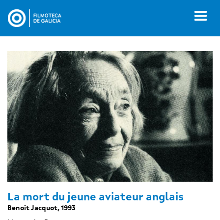
Ir
o
Toggl
contido
naviga
principal
La mort du jeune aviateur anglais
Benoît Jacquot, 1993