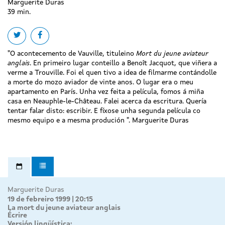
Marguerite Duras
39 min.
Share on twitter
Share on facebook
"O acontecemento de Vauville, tituleino
Mort du jeune aviateur
anglais
. En primeiro lugar conteillo a Benoît Jacquot, que viñera a
verme a Trouville. Foi el quen tivo a idea de filmarme contándolle
a morte do mozo aviador de vinte anos. O lugar era o meu
apartamento en París. Unha vez feita a película, fomos á miña
casa en Neauphle-le-Château. Falei acerca da escritura. Quería
tentar falar disto: escribir. E fíxose unha segunda película co
mesmo equipo e a mesma produción ". Marguerite Duras
Marguerite Duras
19 de febreiro 1999 | 20:15
La mort du jeune aviateur anglais
Écrire
Versión lingüística: