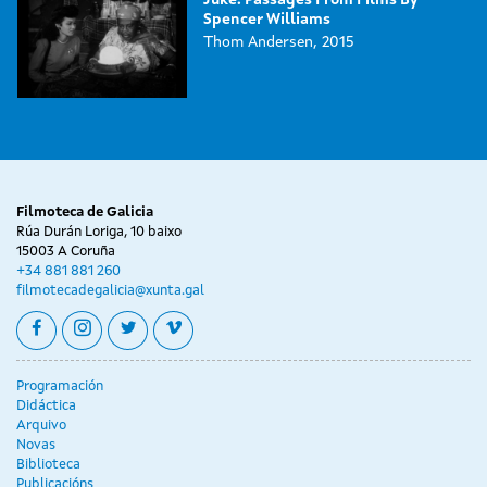
Spencer Williams
Thom Andersen, 2015
Filmoteca de Galicia
Rúa Durán Loriga, 10 baixo
15003 A Coruña
+34 881 881 260
filmotecadegalicia@xunta.gal
facebook
instagram
twitter
vimeo
Programación
Didáctica
Arquivo
Novas
Biblioteca
Publicacións