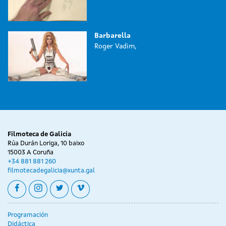
Barbarella
Roger Vadim,
Filmoteca de Galicia
Rúa Durán Loriga, 10 baixo
15003 A Coruña
+34 881 881 260
filmotecadegalicia@xunta.gal
facebook
instagram
twitter
vimeo
Programación
Didáctica