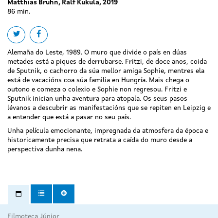
Matthias Bruhn, Ralf Kukula, 2019
86 min.
Share on twitter
Share on facebook
Alemaña do Leste, 1989. O muro que divide o país en dúas
metades está a piques de derrubarse. Fritzi, de doce anos, coida
de Sputnik, o cachorro da súa mellor amiga Sophie, mentres ela
está de vacacións coa súa familia en Hungría. Mais chega o
outono e comeza o colexio e Sophie non regresou. Fritzi e
Sputnik inician unha aventura para atopala. Os seus pasos
lévanos a descubrir as manifestacións que se repiten en Leipzig e
a entender que está a pasar no seu país.
Unha película emocionante, impregnada da atmosfera da época e
historicamente precisa que retrata a caída do muro desde a
perspectiva dunha nena.
Filmoteca Júnior