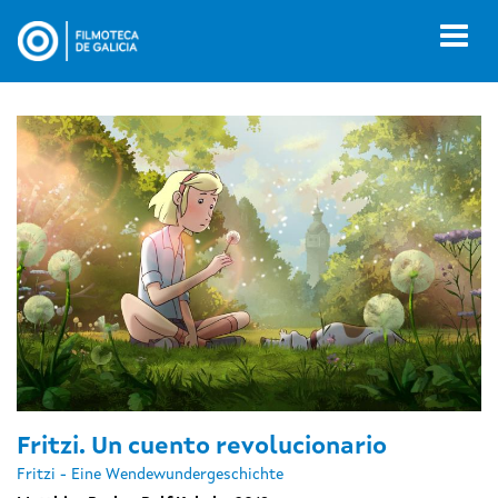
Ir
o
Toggl
contido
naviga
principal
Fritzi. Un cuento revolucionario
Fritzi - Eine Wendewundergeschichte