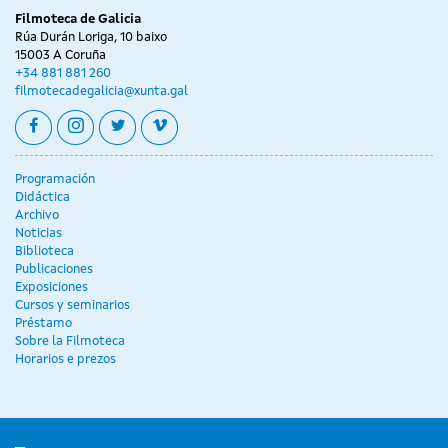
Filmoteca de Galicia
Rúa Durán Loriga, 10 baixo
15003 A Coruña
+34 881 881 260
filmotecadegalicia@xunta.gal
facebook
instagram
twitter
vimeo
Programación
Didáctica
Archivo
Noticias
Biblioteca
Publicaciones
Exposiciones
Cursos y seminarios
Préstamo
Sobre la Filmoteca
Horarios e prezos