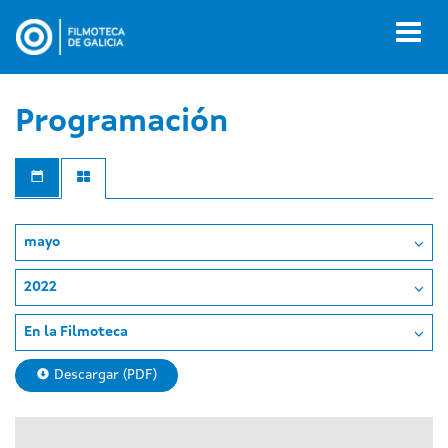
Pasar
al
Toggl
contenido
naviga
principal
Programación
mayo
2022
En la Filmoteca
Descargar (PDF)