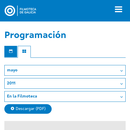
Pasar
al
Toggl
contenido
naviga
principal
Programación
mayo
2011
En la Filmoteca
Descargar (PDF)