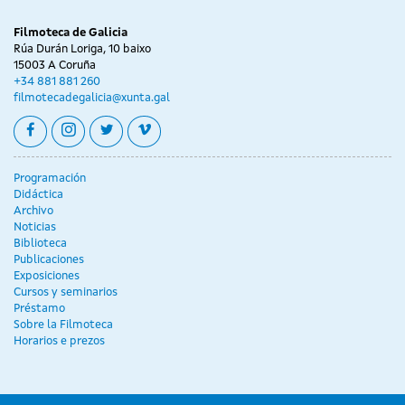
Filmoteca de Galicia
Rúa Durán Loriga, 10 baixo
15003 A Coruña
+34 881 881 260
filmotecadegalicia@xunta.gal
facebook
instagram
twitter
vimeo
Programación
Didáctica
Archivo
Noticias
Biblioteca
Publicaciones
Exposiciones
Cursos y seminarios
Préstamo
Sobre la Filmoteca
Horarios e prezos