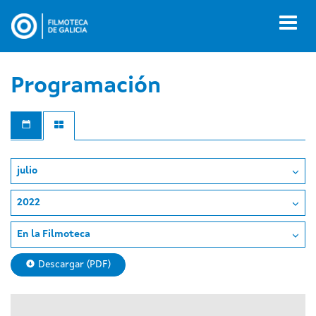
Pasar
al
Toggl
contenido
naviga
principal
Programación
julio
2022
En la Filmoteca
Descargar (PDF)