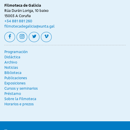
Filmoteca de Galicia
Rúa Durán Loriga, 10 baixo
15003 A Coruña
+34 881 881 260
filmotecadegalicia@xunta.gal
facebook
instagram
twitter
vimeo
Programación
Didáctica
Archivo
Noticias
Biblioteca
Publicaciones
Exposiciones
Cursos y seminarios
Préstamo
Sobre la Filmoteca
Horarios e prezos