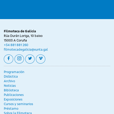
Filmoteca de Galicia
Rúa Durán Loriga, 10 baixo
15003 A Coruña
+34 881 881 260
filmotecadegalicia@xunta.gal
facebook
instagram
twitter
vimeo
Programación
Didáctica
Archivo
Noticias
Biblioteca
Publicaciones
Exposiciones
Cursos y seminarios
Préstamo
Sobre la Filmoteca