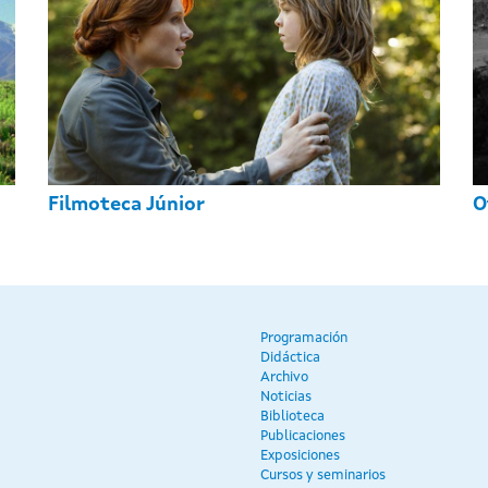
Filmoteca Júnior
O
Programación
Didáctica
Archivo
Noticias
Biblioteca
Publicaciones
Exposiciones
Cursos y seminarios