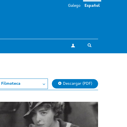
Galego
Español
Toggle search
Mi cuenta
a Filmoteca
Descargar (PDF)