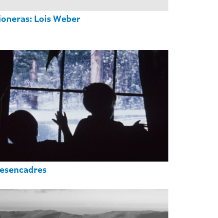
ioneras: Lois Weber
esencadres