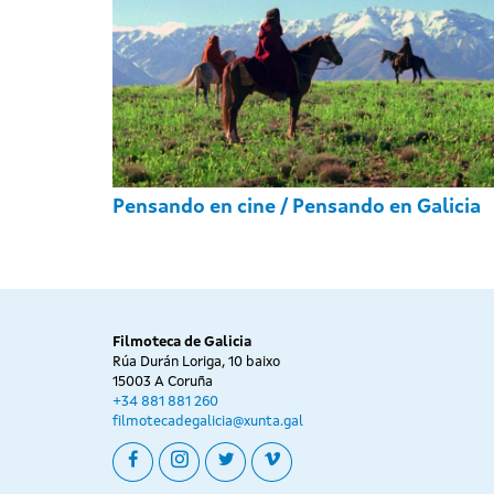
Pensando en cine / Pensando en Galicia
Filmoteca de Galicia
Rúa Durán Loriga, 10 baixo
15003 A Coruña
+34 881 881 260
filmotecadegalicia@xunta.gal
facebook
instagram
twitter
vimeo