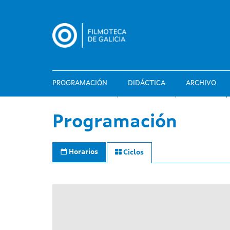
Pasar
al
contenido
principal
PROGRAMACIÓN
DIDÁCTICA
ARCHIVO
Programación
Horarios
Ciclos