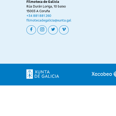
Filmoteca de Galicia
Rúa Durán Loriga, 10 baixo
15003 A Coruña
+34 881 881 260
filmotecadegalicia@xunta.gal
facebook
instagram
twitter
vimeo