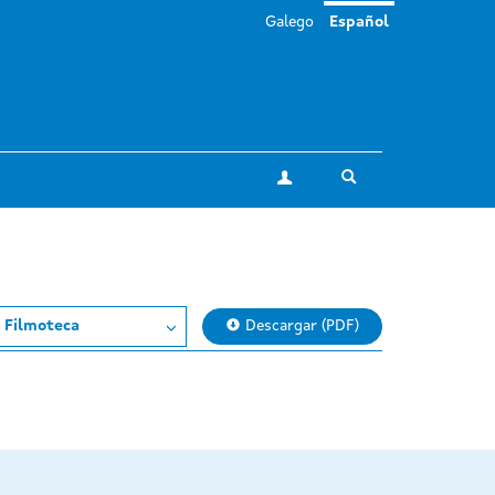
Galego
Español
Toggle search
Mi cuenta
a Filmoteca
Descargar (PDF)