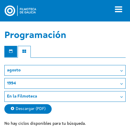
Pasar
al
Toggl
contenido
naviga
principal
Programación
agosto
1994
En la Filmoteca
Descargar (PDF)
No hay ciclos disponibles para tu búsqueda.