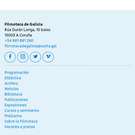
Filmoteca de Galicia
Rúa Durán Loriga, 10 baixo
15003 A Coruña
+34 881 881 260
filmotecadegalicia@xunta.gal
facebook
instagram
twitter
vimeo
Programación
Didáctica
Archivo
Noticias
Biblioteca
Publicaciones
Exposiciones
Cursos y seminarios
Préstamo
Sobre la Filmoteca
Horarios e prezos