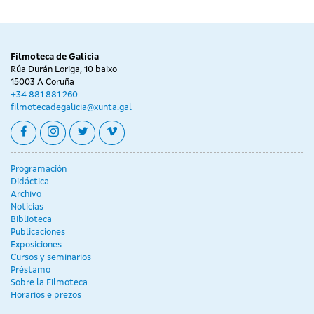
Filmoteca de Galicia
Rúa Durán Loriga, 10 baixo
15003 A Coruña
+34 881 881 260
filmotecadegalicia@xunta.gal
facebook
instagram
twitter
vimeo
Programación
Didáctica
Archivo
Noticias
Biblioteca
Publicaciones
Exposiciones
Cursos y seminarios
Préstamo
Sobre la Filmoteca
Horarios e prezos