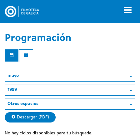
Pasar
al
Toggl
contenido
naviga
principal
Programación
mayo
1999
Otros espacios
Descargar (PDF)
No hay ciclos disponibles para tu búsqueda.