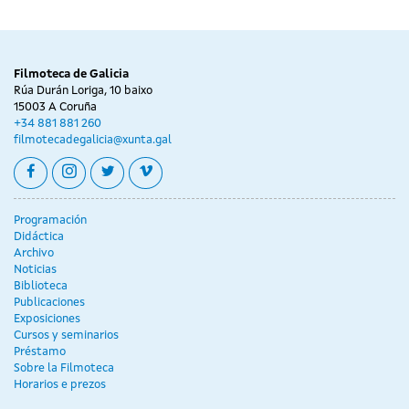
Filmoteca de Galicia
Rúa Durán Loriga, 10 baixo
15003 A Coruña
+34 881 881 260
filmotecadegalicia@xunta.gal
facebook
instagram
twitter
vimeo
Programación
Didáctica
Archivo
Noticias
Biblioteca
Publicaciones
Exposiciones
Cursos y seminarios
Préstamo
Sobre la Filmoteca
Horarios e prezos