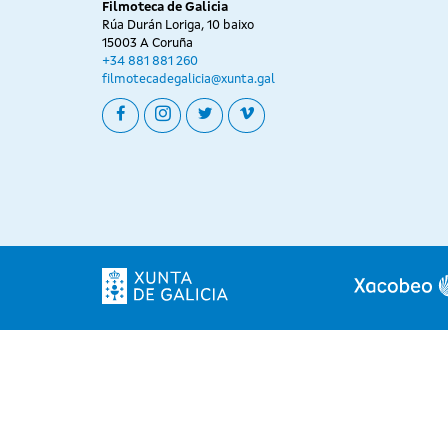
Filmoteca de Galicia
Rúa Durán Loriga, 10 baixo
15003 A Coruña
+34 881 881 260
filmotecadegalicia@xunta.gal
facebook
instagram
twitter
vimeo