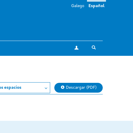
Galego
Español
Toggle search
Mi cuenta
os espacios
Descargar (PDF)