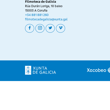
Filmoteca de Galicia
Rúa Durán Loriga, 10 baixo
15003 A Coruña
+34 881 881 260
filmotecadegalicia@xunta.gal
facebook
instagram
twitter
vimeo