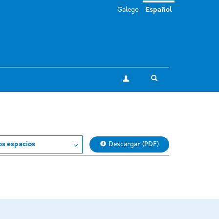
Galego
Español
Toggle search
Mi cuenta
os espacios
Descargar (PDF)