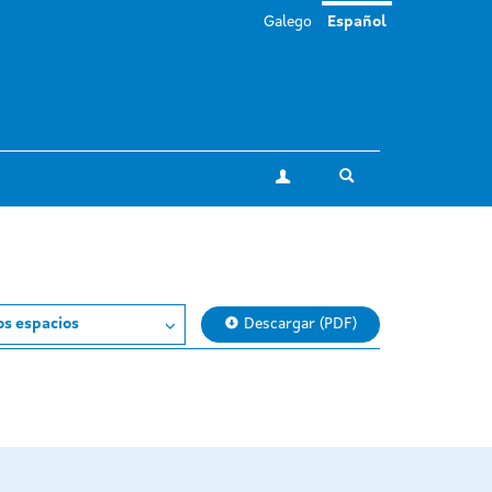
Galego
Español
Toggle search
Mi cuenta
os espacios
Descargar (PDF)