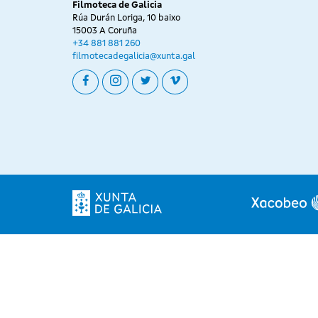
Filmoteca de Galicia
Rúa Durán Loriga, 10 baixo
15003 A Coruña
+34 881 881 260
filmotecadegalicia@xunta.gal
facebook
instagram
twitter
vimeo