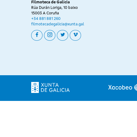
Filmoteca de Galicia
Rúa Durán Loriga, 10 baixo
15003 A Coruña
+34 881 881 260
filmotecadegalicia@xunta.gal
facebook
instagram
twitter
vimeo