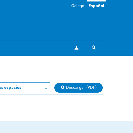
Galego
Español
Toggle search
Mi cuenta
os espacios
Descargar (PDF)