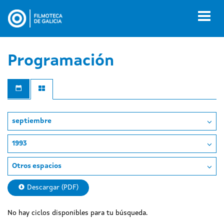
Pasar
al
Toggl
contenido
naviga
principal
Programación
septiembre
1993
Otros espacios
Descargar (PDF)
No hay ciclos disponibles para tu búsqueda.