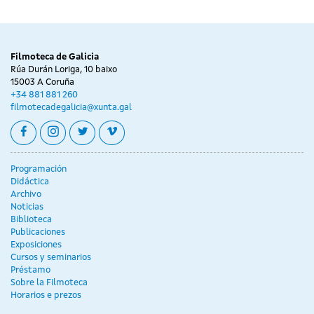
Filmoteca de Galicia
Rúa Durán Loriga, 10 baixo
15003 A Coruña
+34 881 881 260
filmotecadegalicia@xunta.gal
facebook
instagram
twitter
vimeo
Programación
Didáctica
Archivo
Noticias
Biblioteca
Publicaciones
Exposiciones
Cursos y seminarios
Préstamo
Sobre la Filmoteca
Horarios e prezos