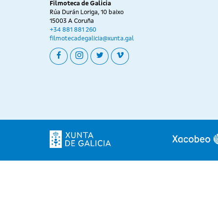
Filmoteca de Galicia
Rúa Durán Loriga, 10 baixo
15003 A Coruña
+34 881 881 260
filmotecadegalicia@xunta.gal
facebook
instagram
twitter
vimeo