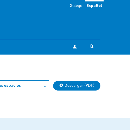
Galego
Español
Toggle search
Mi cuenta
os espacios
Descargar (PDF)