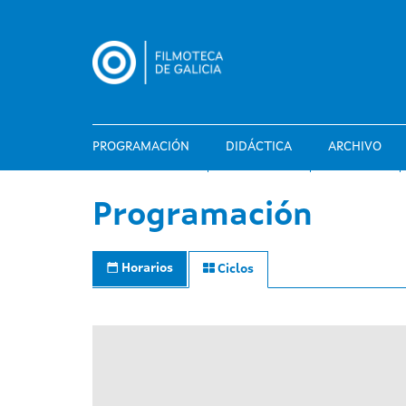
Pasar
al
contenido
principal
PROGRAMACIÓN
DIDÁCTICA
ARCHIVO
Programación
Horarios
Ciclos