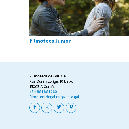
Filmoteca Júnior
Filmoteca de Galicia
Rúa Durán Loriga, 10 baixo
15003 A Coruña
+34 881 881 260
filmotecadegalicia@xunta.gal
facebook
instagram
twitter
vimeo