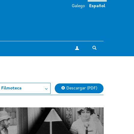
Galego
Español
Toggle search
Mi cuenta
a Filmoteca
Descargar (PDF)