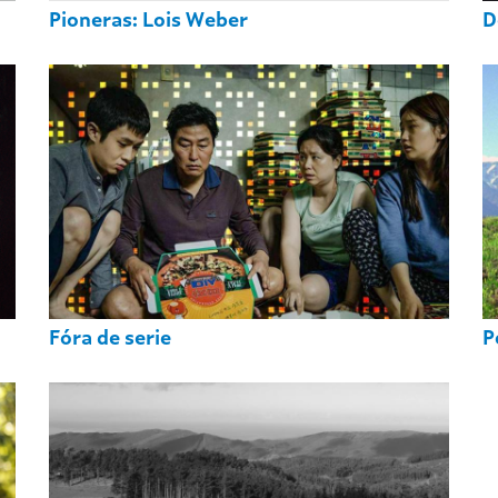
Pioneras: Lois Weber
D
Fóra de serie
P