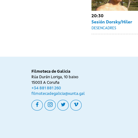
20:30
Sesión Dorsky/Hiler
DESENCADRES
Filmoteca de Galicia
Rúa Durán Loriga, 10 baixo
15003 A Coruña
+34 881 881 260
filmotecadegalicia@xunta.gal
facebook
instagram
twitter
vimeo