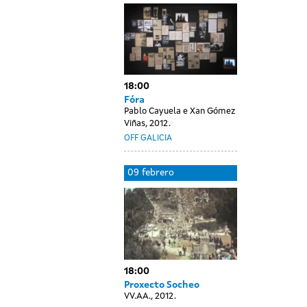
ebrero
ssions
18:00
Fóra
Pablo Cayuela e Xan Gómez
Viñas, 2012.
OFF GALICIA
ay
8
09 febrero
thout
ebrero
ssions
18:00
Proxecto Socheo
VV.AA., 2012.