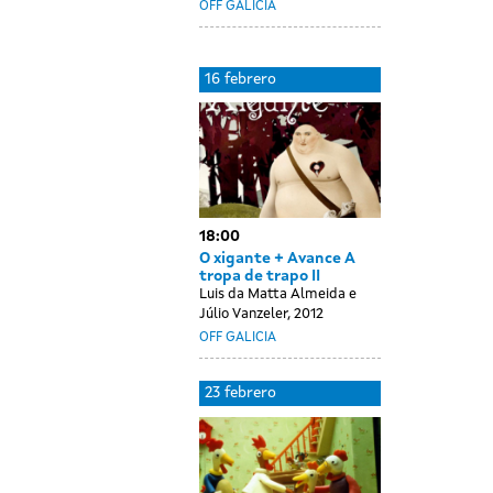
OFF GALICIA
ay
5
16 febrero
thout
ebrero
ssions
18:00
O xigante + Avance A
tropa de trapo II
Luis da Matta Almeida e
Júlio Vanzeler, 2012
OFF GALICIA
ay
2
23 febrero
thout
ebrero
ssions