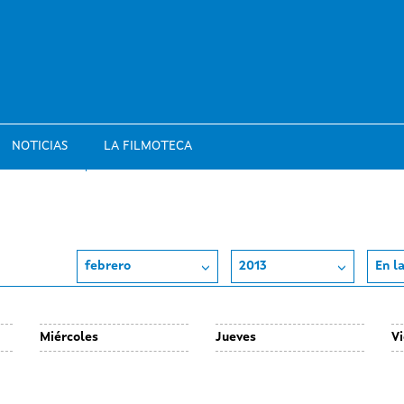
NOTICIAS
LA FILMOTECA
febrero
2013
En l
Miércoles
Jueves
V
Day
Day
D
30
31
0
without
without
wi