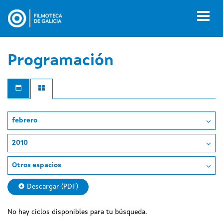
Pasar
al
Toggl
contenido
naviga
principal
Programación
febrero
2010
Otros espacios
Descargar (PDF)
No hay ciclos disponibles para tu búsqueda.