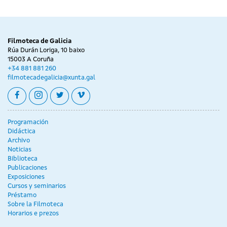
Filmoteca de Galicia
Rúa Durán Loriga, 10 baixo
15003 A Coruña
+34 881 881 260
filmotecadegalicia@xunta.gal
facebook
instagram
twitter
vimeo
Programación
Didáctica
Archivo
Noticias
Biblioteca
Publicaciones
Exposiciones
Cursos y seminarios
Préstamo
Sobre la Filmoteca
Horarios e prezos